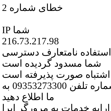
خطای شماره 2
IP شما
216.73.217.98
 استفاده نامتعارف دسترسی
شما مسدود گردیده است
ه اشتباه صورت پذیرفته است
مراتب این مسئله را از طریق شماره تلفن 09353273300 به
ما اطلاع دهید
رایه خدمات به مرورگر اپرا