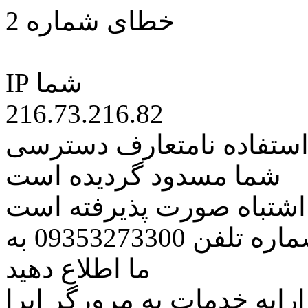
خطای شماره 2
IP شما
216.73.216.82
 استفاده نامتعارف دسترسی
شما مسدود گردیده است
ه اشتباه صورت پذیرفته است
مراتب این مسئله را از طریق شماره تلفن 09353273300 به
ما اطلاع دهید
رایه خدمات به مرورگر اپرا