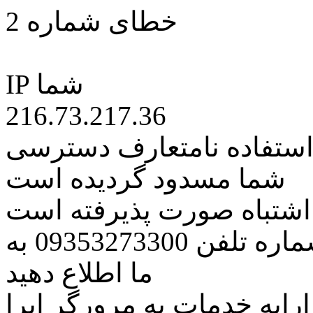
خطای شماره 2
IP شما
216.73.217.36
 استفاده نامتعارف دسترسی
شما مسدود گردیده است
ه اشتباه صورت پذیرفته است
مراتب این مسئله را از طریق شماره تلفن 09353273300 به
ما اطلاع دهید
رایه خدمات به مرورگر اپرا