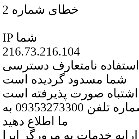
خطای شماره 2
IP شما
216.73.216.104
 استفاده نامتعارف دسترسی
شما مسدود گردیده است
ه اشتباه صورت پذیرفته است
مراتب این مسئله را از طریق شماره تلفن 09353273300 به
ما اطلاع دهید
رایه خدمات به مرورگر اپرا