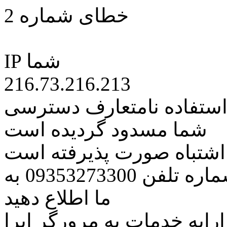
خطای شماره 2
IP شما
216.73.216.213
 استفاده نامتعارف دسترسی
شما مسدود گردیده است
ه اشتباه صورت پذیرفته است
مراتب این مسئله را از طریق شماره تلفن 09353273300 به
ما اطلاع دهید
رایه خدمات به مرورگر اپرا