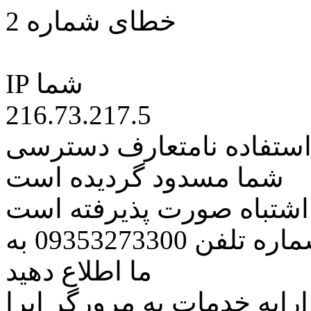
خطای شماره 2
IP شما
216.73.217.5
 استفاده نامتعارف دسترسی
شما مسدود گردیده است
ه اشتباه صورت پذیرفته است
مراتب این مسئله را از طریق شماره تلفن 09353273300 به
ما اطلاع دهید
رایه خدمات به مرورگر اپرا